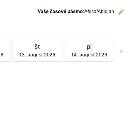
edit
Vaše časové pásmo:
Africa/Abidjan
C
št
pi
keyboard_arrow_right
26
13. august 2026
14. august 2026
Go