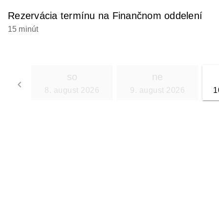
Rezervácia termínu na Finančnom oddelení
15 minút
so
ne
keyboard_arrow_left
8. august 2026
9. august 2026
1
Go back