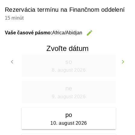
Rezervácia termínu na Finančnom oddelení
15 minút
edit
Vaše časové pásmo:
Africa/Abidjan
Change 
Zvoľte dátum
keyboard_arrow_left
keyboard_arrow_right
so
Go back
Go
8. august 2026
ne
9. august 2026
po
10. august 2026