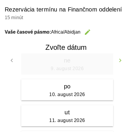
Rezervácia termínu na Finančnom oddelení
15 minút
edit
Vaše časové pásmo:
Africa/Abidjan
Change 
Zvoľte dátum
keyboard_arrow_left
keyboard_arrow_right
ne
Go back
Go
9. august 2026
po
10. august 2026
ut
11. august 2026