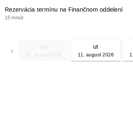
Rezervácia termínu na Finančnom oddelení
15 minút
po
ut
keyboard_arrow_left
10. august 2026
11. august 2026
1
Go back