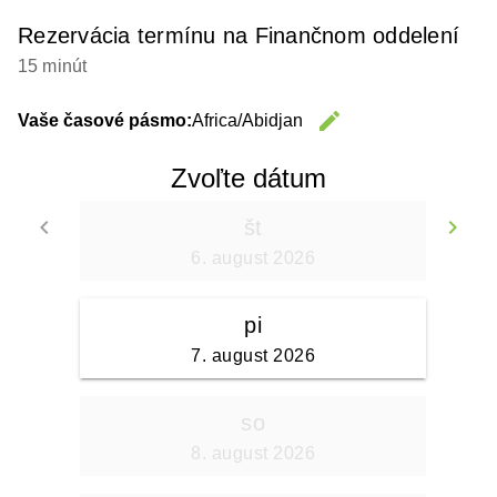
Rezervácia termínu na Finančnom oddelení
15 minút
edit
Vaše časové pásmo:
Africa/Abidjan
Change 
Zvoľte dátum
keyboard_arrow_left
keyboard_arrow_right
št
Go back
Go
6. august 2026
pi
7. august 2026
so
8. august 2026