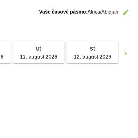
edit
Vaše časové pásmo:
Africa/Abidjan
C
ut
st
keyboard_arrow_right
26
11. august 2026
12. august 2026
Go