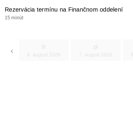
Rezervácia termínu na Finančnom oddelení
15 minút
št
pi
keyboard_arrow_left
6. august 2026
7. august 2026
Go back