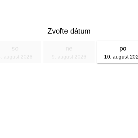
Zvoľte dátum
so
ne
po
8. august 2026
9. august 2026
10. august 20