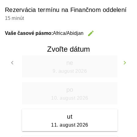
Rezervácia termínu na Finančnom oddelení
15 minút
edit
Vaše časové pásmo:
Africa/Abidjan
Change 
Zvoľte dátum
keyboard_arrow_left
keyboard_arrow_right
ne
Go back
Go
9. august 2026
po
10. august 2026
ut
11. august 2026