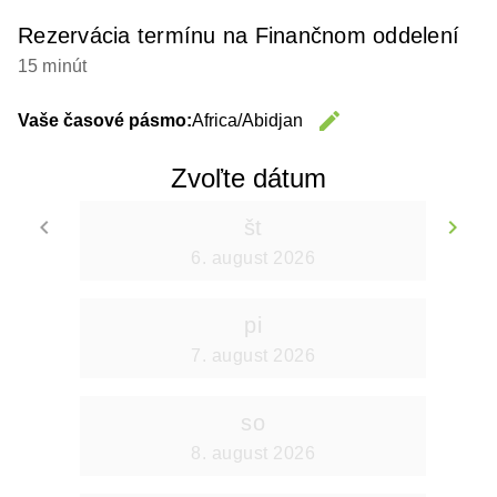
Rezervácia termínu na Finančnom oddelení
15 minút
edit
Vaše časové pásmo:
Africa/Abidjan
Change 
Zvoľte dátum
keyboard_arrow_left
keyboard_arrow_right
št
Go back
Go
6. august 2026
pi
7. august 2026
so
8. august 2026