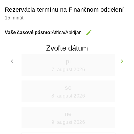
Rezervácia termínu na Finančnom oddelení
15 minút
edit
Vaše časové pásmo:
Africa/Abidjan
Change 
Zvoľte dátum
keyboard_arrow_left
keyboard_arrow_right
pi
Go back
Go
7. august 2026
so
8. august 2026
ne
9. august 2026