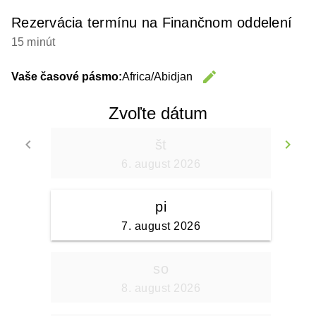
Rezervácia termínu na Finančnom oddelení
15 minút
edit
Vaše časové pásmo:
Africa/Abidjan
Change 
Zvoľte dátum
keyboard_arrow_left
keyboard_arrow_right
št
Go back
Go
6. august 2026
pi
7. august 2026
so
8. august 2026