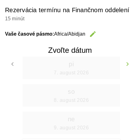
Rezervácia termínu na Finančnom oddelení
15 minút
edit
Vaše časové pásmo:
Africa/Abidjan
Change 
Zvoľte dátum
keyboard_arrow_left
keyboard_arrow_right
pi
Go back
Go
7. august 2026
so
8. august 2026
ne
9. august 2026