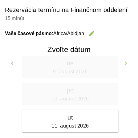
Rezervácia termínu na Finančnom oddelení
15 minút
edit
Vaše časové pásmo:
Africa/Abidjan
Change 
Zvoľte dátum
keyboard_arrow_left
keyboard_arrow_right
ne
Go back
Go
9. august 2026
po
10. august 2026
ut
11. august 2026