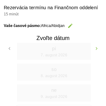
Rezervácia termínu na Finančnom oddelení
15 minút
edit
Vaše časové pásmo:
Africa/Abidjan
Change 
Zvoľte dátum
keyboard_arrow_left
keyboard_arrow_right
pi
Go back
Go
7. august 2026
so
8. august 2026
ne
9. august 2026