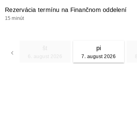
Rezervácia termínu na Finančnom oddelení
15 minút
št
pi
keyboard_arrow_left
6. august 2026
7. august 2026
Go back