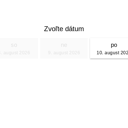
Zvoľte dátum
so
ne
po
8. august 2026
9. august 2026
10. august 20