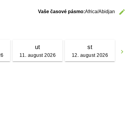
edit
Vaše časové pásmo:
Africa/Abidjan
C
ut
st
keyboard_arrow_right
26
11. august 2026
12. august 2026
Go