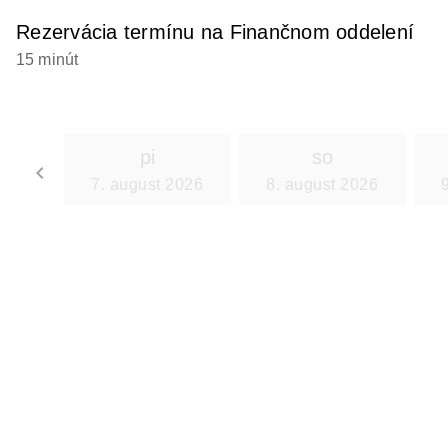
Rezervácia termínu na Finančnom oddelení
15 minút
pi
so
keyboard_arrow_left
7. august 2026
8. august 2026
Go back