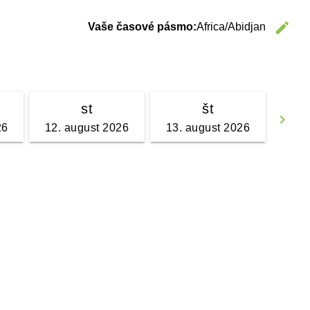
edit
Vaše časové pásmo:
Africa/Abidjan
C
st
št
keyboard_arrow_right
26
12. august 2026
13. august 2026
Go