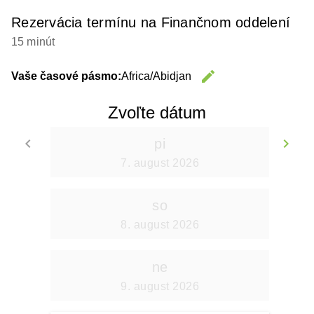
Rezervácia termínu na Finančnom oddelení
15 minút
edit
Vaše časové pásmo:
Africa/Abidjan
Change 
Zvoľte dátum
keyboard_arrow_left
keyboard_arrow_right
pi
Go back
Go
7. august 2026
so
8. august 2026
ne
9. august 2026