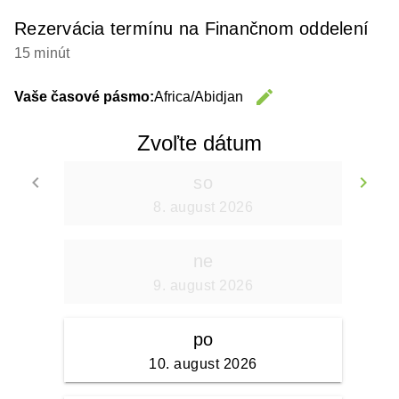
Rezervácia termínu na Finančnom oddelení
15 minút
edit
Vaše časové pásmo:
Africa/Abidjan
Change 
Zvoľte dátum
keyboard_arrow_left
keyboard_arrow_right
so
Go back
Go
8. august 2026
ne
9. august 2026
po
10. august 2026