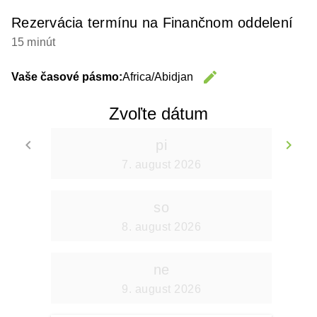
Rezervácia termínu na Finančnom oddelení
15 minút
edit
Vaše časové pásmo:
Africa/Abidjan
Change 
Zvoľte dátum
keyboard_arrow_left
keyboard_arrow_right
pi
Go back
Go
7. august 2026
so
8. august 2026
ne
9. august 2026