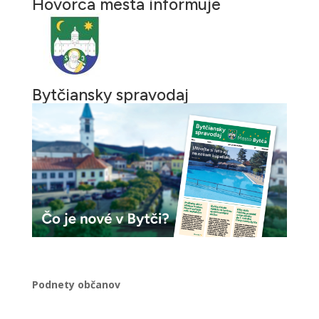
Hovorca mesta informuje
Bytčiansky spravodaj
Podnety občanov