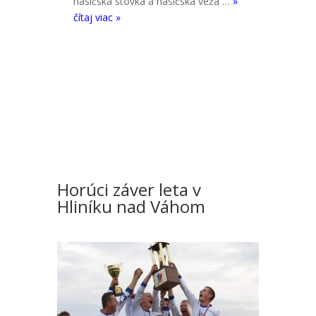
hasičská stovka a hasičská veža …
»
čítaj viac »
Horúci záver leta v
Hliníku nad Váhom