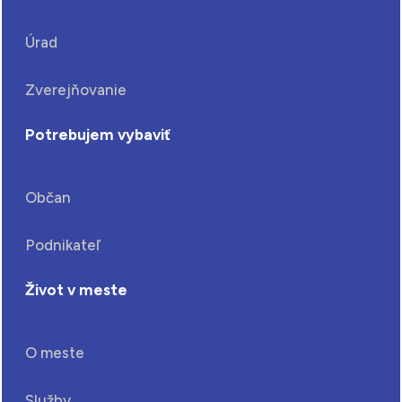
Úrad
Zverejňovanie
Potrebujem vybaviť
Občan
Podnikateľ
Život v meste
O meste
Služby