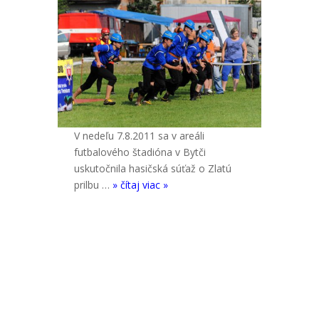
V nedeľu 7.8.2011 sa v areáli
futbalového štadióna v Bytči
uskutočnila hasičská súťaž o Zlatú
prilbu …
» čítaj viac »