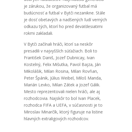
je zárukou, že organizovaný futbal má
budúcnosť a futbal v Bytči nezanikne. Stále
je dosť obetavých a nadšených ľudí verných
odkazu tých, ktorí ho pred deväťdesiatimi
rokmi zakladali.
V Bytči začínali hráči, ktorí sa neskôr
presadili v najvyšších súťažiach. Boli to
František Daniš, Jozef Dubnicay, Ivan
Kostelný, Felix Mišutka, Pavol Bajza, Ján
Mikolášik, Milan Rosina, Milan Rovňan,
Peter Špánik, Július Weibel, Miloš Manda,
Marián Levko, Milan Zátek a Jozef Gálik.
Mesto reprezentovali nielen hráči, ale aj
rozhodcovia. Najskôr to bol Ivan Placek,
rozhodca FIFA a UEFA, v súčasnosti je to
Miroslav Minarčík, ktorý figuruje na listine
hlavných extraligových rozhodcov.