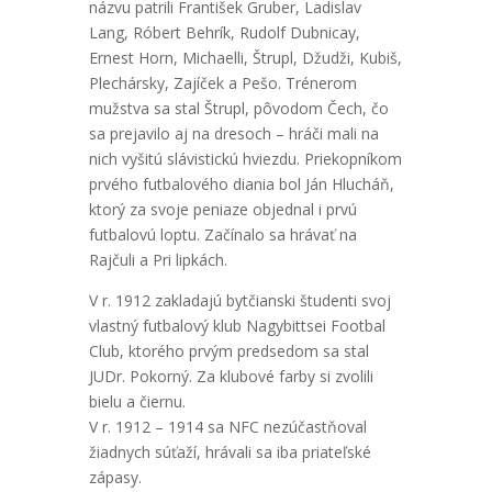
názvu patrili František Gruber, Ladislav
Lang, Róbert Behrík, Rudolf Dubnicay,
Ernest Horn, Michaelli, Štrupl, Džudži, Kubiš,
Plechársky, Zajíček a Pešo. Trénerom
mužstva sa stal Štrupl, pôvodom Čech, čo
sa prejavilo aj na dresoch – hráči mali na
nich vyšitú slávistickú hviezdu. Priekopníkom
prvého futbalového diania bol Ján Hlucháň,
ktorý za svoje peniaze objednal i prvú
futbalovú loptu. Začínalo sa hrávať na
Rajčuli a Pri lipkách.
V r. 1912 zakladajú bytčianski študenti svoj
vlastný futbalový klub Nagybittsei Footbal
Club, ktorého prvým predsedom sa stal
JUDr. Pokorný. Za klubové farby si zvolili
bielu a čiernu.
V r. 1912 – 1914 sa NFC nezúčastňoval
žiadnych súťaží, hrávali sa iba priateľské
zápasy.