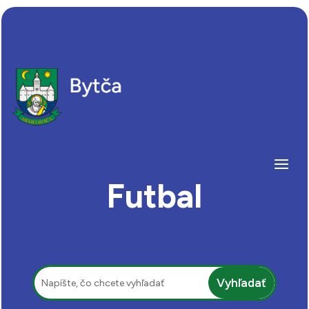
Futbal
Hľadať: