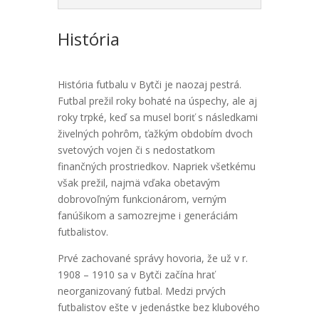
História
História futbalu v Bytči je naozaj pestrá.
Futbal prežil roky bohaté na úspechy, ale aj
roky trpké, keď sa musel boriť s následkami
živelných pohrôm, ťažkým obdobím dvoch
svetových vojen či s nedostatkom
finančných prostriedkov. Napriek všetkému
však prežil, najmä vďaka obetavým
dobrovoľným funkcionárom, verným
fanúšikom a samozrejme i generáciám
futbalistov.
Prvé zachované správy hovoria, že už v r.
1908 – 1910 sa v Bytči začína hrať
neorganizovaný futbal. Medzi prvých
futbalistov ešte v jedenástke bez klubového