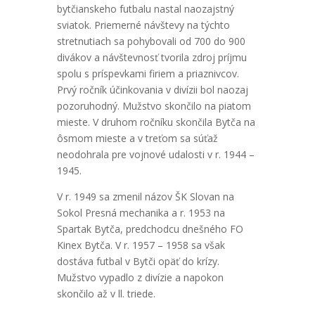
bytčianskeho futbalu nastal naozajstný
sviatok. Priemerné návštevy na týchto
stretnutiach sa pohybovali od 700 do 900
divákov a návštevnosť tvorila zdroj príjmu
spolu s príspevkami firiem a priaznivcov.
Prvý ročník účinkovania v divízii bol naozaj
pozoruhodný. Mužstvo skončilo na piatom
mieste. V druhom ročníku skončila Bytča na
ôsmom mieste a v treťom sa súťaž
neodohrala pre vojnové udalosti v r. 1944 –
1945.
V r. 1949 sa zmenil názov ŠK Slovan na
Sokol Presná mechanika a r. 1953 na
Spartak Bytča, predchodcu dnešného FO
Kinex Bytča. V r. 1957 – 1958 sa však
dostáva futbal v Bytči opäť do krízy.
Mužstvo vypadlo z divízie a napokon
skončilo až v ll. triede.