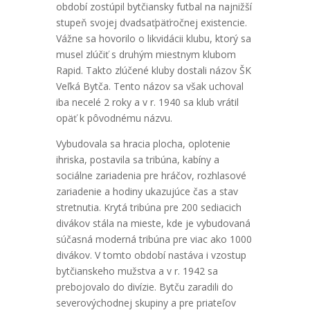
období zostúpil bytčiansky futbal na najnižší
stupeň svojej dvadsaťpäťročnej existencie.
Vážne sa hovorilo o likvidácii klubu, ktorý sa
musel zlúčiť s druhým miestnym klubom
Rapid. Takto zlúčené kluby dostali názov ŠK
Veľká Bytča. Tento názov sa však uchoval
iba necelé 2 roky a v r. 1940 sa klub vrátil
opäť k pôvodnému názvu.
Vybudovala sa hracia plocha, oplotenie
ihriska, postavila sa tribúna, kabíny a
sociálne zariadenia pre hráčov, rozhlasové
zariadenie a hodiny ukazujúce čas a stav
stretnutia. Krytá tribúna pre 200 sediacich
divákov stála na mieste, kde je vybudovaná
súčasná moderná tribúna pre viac ako 1000
divákov. V tomto období nastáva i vzostup
bytčianskeho mužstva a v r. 1942 sa
prebojovalo do divízie. Bytču zaradili do
severovýchodnej skupiny a pre priateľov