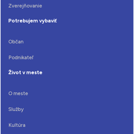
Zverejňovanie
Potrebujem vybaviť
Občan
Podnikateľ
Život v meste
O meste
Služby
Kultúra