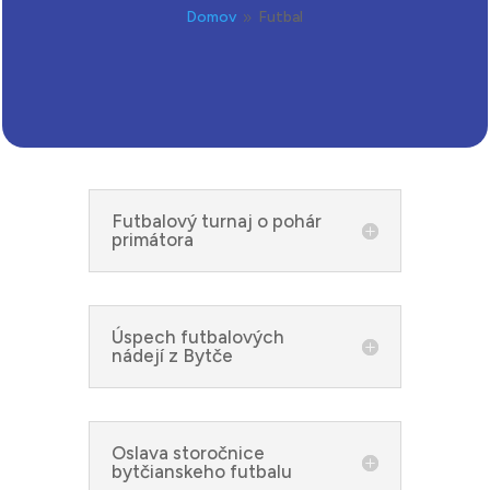
Domov
Futbal
9
Futbalový turnaj o pohár
primátora
Úspech futbalových
nádejí z Bytče
Oslava storočnice
bytčianskeho futbalu