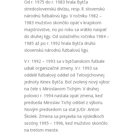
Od r. 1975 do r. 1983 hrala Bytča
stredoslovenskú divíziu, resp. ll. slovenskú
národnú futbalovú ligu. V ročníku 1982 –
1983 mužstvo skončilo opäť v krajskom
majstrovstve, no po roku sa vrátilo naspäť
do druhej ligy. Od súťažného ročníka 1984 –
1985 až po r. 1992 hrala Bytča druhú
slovenskú národnú futbalovú ligu.
V r. 1992 – 1993 sa v bytčianskom futbale
udiali organizačné zmeny. V r. 1993 sa
oddelil futbalový oddiel od Telovýchovnej
jednoty Kinex Bytča. Bol zvolený nový výbor
na čele s Miroslavom Tichým. V druhej
polovici r. 1994 nastala opäť zmena, keď
predseda Miroslav Tichý odišiel z výboru.
Novým predsedom sa stal JUDr. Anton
Školek. Zmena sa prejavila na výsledkoch
sezóny 1995 – 1996, keď mužstvo skončilo
na treťom mieste.