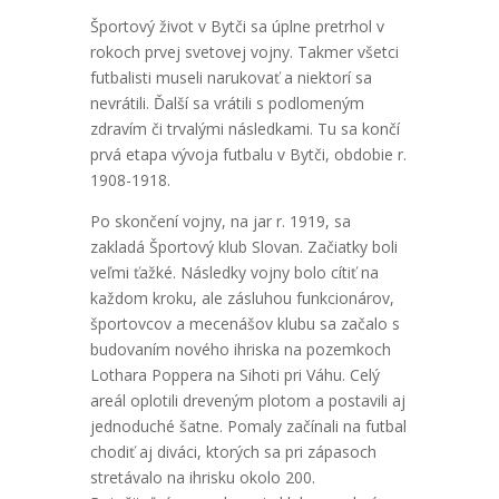
Športový život v Bytči sa úplne pretrhol v
rokoch prvej svetovej vojny. Takmer všetci
futbalisti museli narukovať a niektorí sa
nevrátili. Ďalší sa vrátili s podlomeným
zdravím či trvalými následkami. Tu sa končí
prvá etapa vývoja futbalu v Bytči, obdobie r.
1908-1918.
Po skončení vojny, na jar r. 1919, sa
zakladá Športový klub Slovan. Začiatky boli
veľmi ťažké. Následky vojny bolo cítiť na
každom kroku, ale zásluhou funkcionárov,
športovcov a mecenášov klubu sa začalo s
budovaním nového ihriska na pozemkoch
Lothara Poppera na Sihoti pri Váhu. Celý
areál oplotili dreveným plotom a postavili aj
jednoduché šatne. Pomaly začínali na futbal
chodiť aj diváci, ktorých sa pri zápasoch
stretávalo na ihrisku okolo 200.