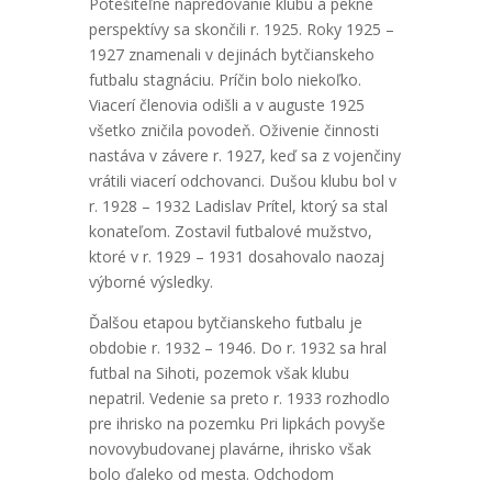
Potešiteľné napredovanie klubu a pekné
perspektívy sa skončili r. 1925. Roky 1925 –
1927 znamenali v dejinách bytčianskeho
futbalu stagnáciu. Príčin bolo niekoľko.
Viacerí členovia odišli a v auguste 1925
všetko zničila povodeň. Oživenie činnosti
nastáva v závere r. 1927, keď sa z vojenčiny
vrátili viacerí odchovanci. Dušou klubu bol v
r. 1928 – 1932 Ladislav Prítel, ktorý sa stal
konateľom. Zostavil futbalové mužstvo,
ktoré v r. 1929 – 1931 dosahovalo naozaj
výborné výsledky.
Ďalšou etapou bytčianskeho futbalu je
obdobie r. 1932 – 1946. Do r. 1932 sa hral
futbal na Sihoti, pozemok však klubu
nepatril. Vedenie sa preto r. 1933 rozhodlo
pre ihrisko na pozemku Pri lipkách povyše
novovybudovanej plavárne, ihrisko však
bolo ďaleko od mesta. Odchodom