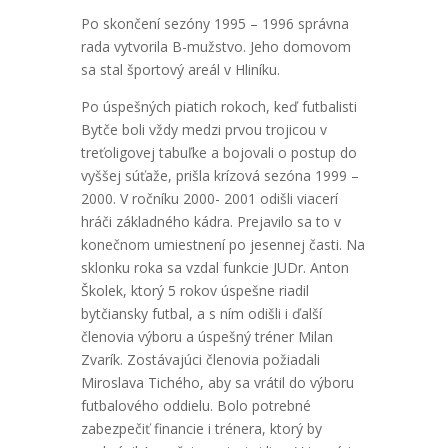
Po skončení sezóny 1995 – 1996 správna
rada vytvorila B-mužstvo. Jeho domovom
sa stal športový areál v Hliníku.
Po úspešných piatich rokoch, keď futbalisti
Bytče boli vždy medzi prvou trojicou v
treťoligovej tabuľke a bojovali o postup do
vyššej súťaže, prišla krízová sezóna 1999 –
2000. V ročníku 2000- 2001 odišli viacerí
hráči základného kádra. Prejavilo sa to v
konečnom umiestnení po jesennej časti. Na
sklonku roka sa vzdal funkcie JUDr. Anton
Školek, ktorý 5 rokov úspešne riadil
bytčiansky futbal, a s ním odišli i ďalší
členovia výboru a úspešný tréner Milan
Zvarík. Zostávajúci členovia požiadali
Miroslava Tichého, aby sa vrátil do výboru
futbalového oddielu. Bolo potrebné
zabezpečiť financie i trénera, ktorý by