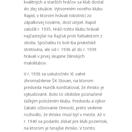
kvalitných a starších hráčov sa klub dostal
do zlej situácie. Vytvorením nového klubu
Rapid, v ktorom hrávali robotníci zo
zápalkovej továrne, dosť utrpel. Rapid
založili r. 1935. Hráči tohto klubu hrávali
najčastejšie na Rajčuli proti futbalistom z
okolia. Spočiatku to boli iba priateľské
stretnutia, ale od r. 1936 až do r. 1939
hrávali v prvej skupine žilinských
maloklubov.
V r. 1936 sa uskutočnilo Xl. valné
zhromaždenie ŠK Slovan, na ktorom
predseda Hunčík konštatoval, že ihrisko je
vybudované. Bolo to obdobie poznačené
ťažkým položením klubu. Predsedu a výbor
čakalo oživovanie činnosti, preto vedenie
rozhodlo, že ihrisko musí byť v meste. Až v
r. 1940 sa podarilo získať pre klub pozemok,
na ktorom je terajšie ihrisko. V tomto