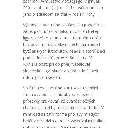
zachránil A-mužstvo v tretej lige. V januári
2001 zvolili nový výbor futbalového oddielu.
Jeho predsedom sa stal Miroslav Tichý.
Výkony sa postupne zlepšovali a podarilo sa
zabezpečiť účasť v ďalšom ročníku tretej
ligy. V sezóne 2000 – 2001 nemožno obísť
bez povšimnutia veľký úspech najmladších
bytčianskych futbalistov. Mladší a starší žiaci
pod vedením trénerov K. Sedláka a M.
Koniara postúpili do prvej futbalovej
slovenskej ligy, skupiny stred, kde úspešne
odohrali celú sezónu.
Vo futbalovej sezóne 2001 – 2002 prišiel
futbalový oddiel s iniciatívou založenia
prípravky pre deväť- až dvanásťročných
chlapcov, ktorí by mali záujem hrať futbal. V
minulosti sa táto forma prípravy mladých
hráčov osvedčila a oddiel vychoval niekoľko
dobrých futbalistov. Najmladšia generácia