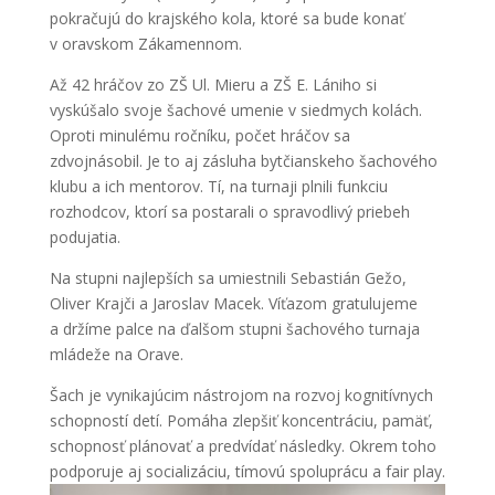
pokračujú do krajského kola, ktoré sa bude konať
v oravskom Zákamennom.
Až 42 hráčov zo ZŠ Ul. Mieru a ZŠ E. Lániho si
vyskúšalo svoje šachové umenie v siedmych kolách.
Oproti minulému ročníku, počet hráčov sa
zdvojnásobil. Je to aj zásluha bytčianskeho šachového
klubu a ich mentorov. Tí, na turnaji plnili funkciu
rozhodcov, ktorí sa postarali o spravodlivý priebeh
podujatia.
Na stupni najlepších sa umiestnili Sebastián Gežo,
Oliver Krajči a Jaroslav Macek. Víťazom gratulujeme
a držíme palce na ďalšom stupni šachového turnaja
mládeže na Orave.
Šach je vynikajúcim nástrojom na rozvoj kognitívnych
schopností detí. Pomáha zlepšiť koncentráciu, pamäť,
schopnosť plánovať a predvídať následky. Okrem toho
podporuje aj socializáciu, tímovú spoluprácu a fair play.