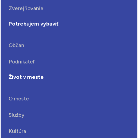
Zverejňovanie
Potrebujem vybaviť
Občan
Podnikateľ
Život v meste
O meste
Služby
Kultúra