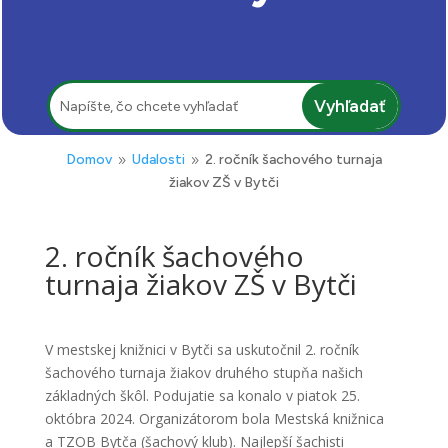
Hľadať:
Domov
Udalosti
2. ročník šachového turnaja
9
9
žiakov ZŠ v Bytči
2. ročník šachového
turnaja žiakov ZŠ v Bytči
V mestskej knižnici v Bytči sa uskutočnil 2. ročník
šachového turnaja žiakov druhého stupňa našich
základných škôl. Podujatie sa konalo v piatok 25.
októbra 2024. Organizátorom bola Mestská knižnica
a TZOB Bytča (šachový klub). Najlepší šachisti