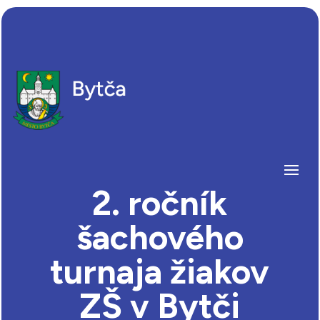
2. ročník
šachového
turnaja žiakov
ZŠ v Bytči