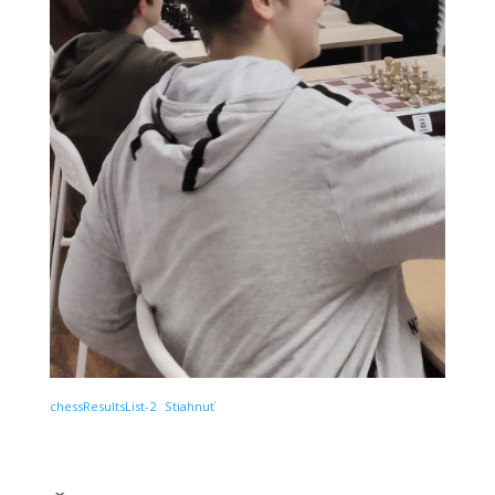
chessResultsList-2
Stiahnuť