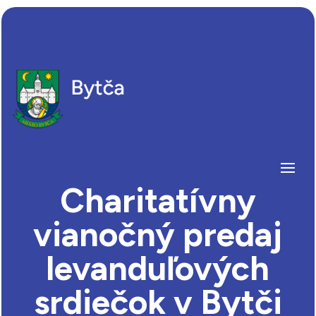
Charitatívny
vianočný predaj
levanduľových
srdiečok v Bytči