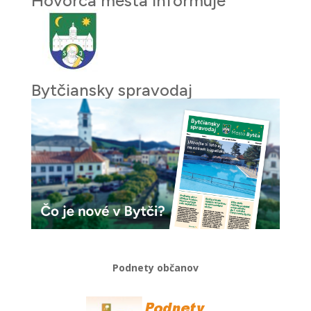
Hovorca mesta informuje
Bytčiansky spravodaj
Podnety občanov