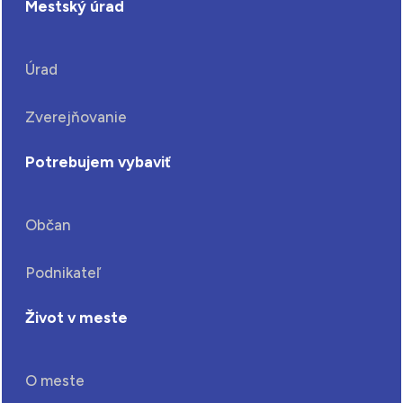
Mestský úrad
Úrad
Zverejňovanie
Potrebujem vybaviť
Občan
Podnikateľ
Život v meste
O meste