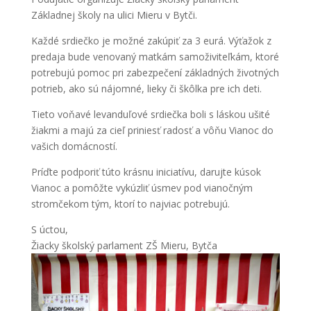
Základnej školy na ulici Mieru v Bytči.
Každé srdiečko je možné zakúpiť za 3 eurá. Výťažok z
predaja bude venovaný matkám samoživiteľkám, ktoré
potrebujú pomoc pri zabezpečení základných životných
potrieb, ako sú nájomné, lieky či škôlka pre ich deti.
Tieto voňavé levanduľové srdiečka boli s láskou ušité
žiakmi a majú za cieľ priniesť radosť a vôňu Vianoc do
vašich domácností.
Príďte podporiť túto krásnu iniciatívu, darujte kúsok
Vianoc a pomôžte vykúzliť úsmev pod vianočným
stromčekom tým, ktorí to najviac potrebujú.
S úctou,
Žiacky školský parlament ZŠ Mieru, Bytča