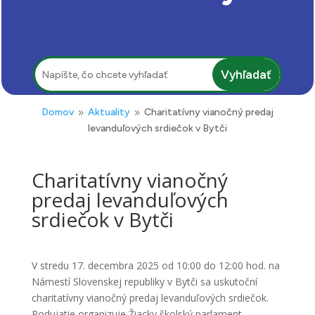
Hľadať:
Domov
Aktuality
Charitatívny vianočný predaj
9
9
levanduľových srdiečok v Bytči
Charitatívny vianočný
predaj levanduľových
srdiečok v Bytči
V stredu 17. decembra 2025 od 10:00 do 12:00 hod. na
Námestí Slovenskej republiky v Bytči sa uskutoční
charitatívny vianočný predaj levanduľových srdiečok.
Podujatie organizuje Žiacky školský parlament