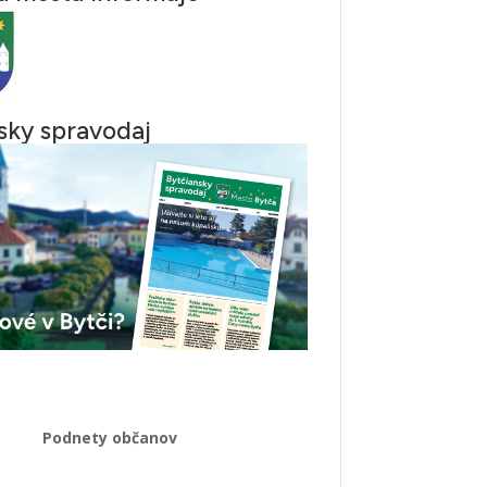
sky spravodaj
Podnety občanov