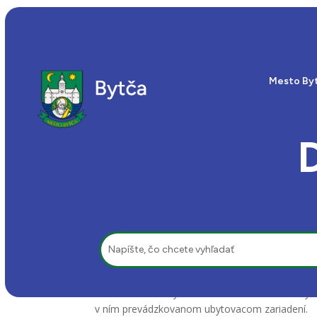
Mesto By
Hľadať:
Platiteľom dane je prevádzkovateľ zariadenia, k
Prevádzkovateľ vyberie daň v hotovosti od ubyt
v ním prevádzkovanom ubytovacom zariadení.