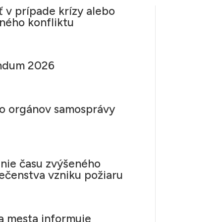
ť v prípade krízy alebo
ného konfliktu
ndum 2026
do orgánov samosprávy
nie času zvýšeného
čenstva vzniku požiaru
 mesta informuje