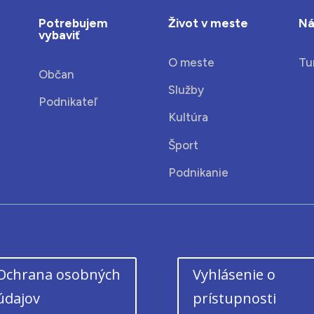
Potrebujem
Život v meste
Ná
vybaviť
O meste
Tu
Občan
Služby
Podnikateľ
Kultúra
Šport
Podnikanie
Ochrana osobných
Vyhlásenie o
údajov
prístupnosti