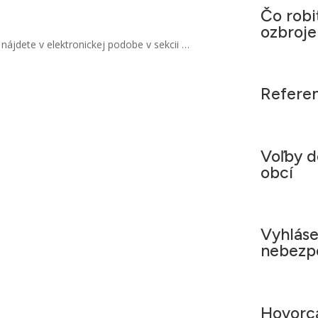
Čo robi
.
ozbroje
 nájdete v elektronickej podobe v sekcii …
Refere
Voľby 
obcí
Vyhláse
nebezpe
Hovorca