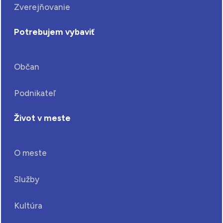
Zverejňovanie
Potrebujem vybaviť
Občan
Podnikateľ
Život v meste
O meste
Služby
Kultúra