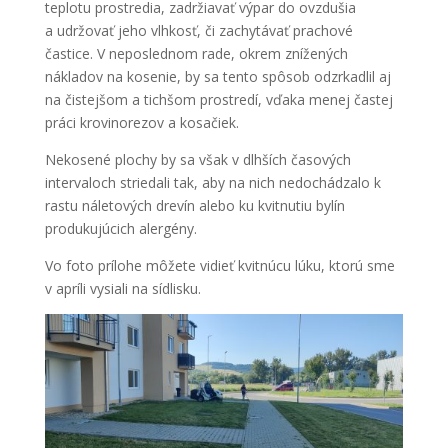
teplotu prostredia, zadržiavať výpar do ovzdušia
a udržovať jeho vlhkosť, či zachytávať prachové
častice. V neposlednom rade, okrem znížených
nákladov na kosenie, by sa tento spôsob odzrkadlil aj
na čistejšom a tichšom prostredí, vďaka menej častej
práci krovinorezov a kosačiek.
Nekosené plochy by sa však v dlhších časových
intervaloch striedali tak, aby na nich nedochádzalo k
rastu náletových drevín alebo ku kvitnutiu bylín
produkujúcich alergény.
Vo foto prílohe môžete vidieť kvitnúcu lúku, ktorú sme
v apríli vysiali na sídlisku.