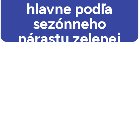
hlavne podľa
sezónneho
nárastu zelenej
hmoty.
Najintenzívnejší
nárast je v
období mája
a júna, po
suchšom lete