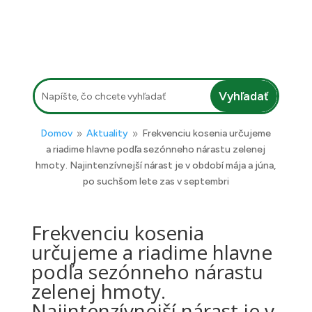
zas v septembri
Hľadať:
Domov
Aktuality
Frekvenciu kosenia určujeme
9
9
a riadime hlavne podľa sezónneho nárastu zelenej
hmoty. Najintenzívnejší nárast je v období mája a júna,
po suchšom lete zas v septembri
Frekvenciu kosenia
určujeme a riadime hlavne
podľa sezónneho nárastu
zelenej hmoty.
Najintenzívnejší nárast je v