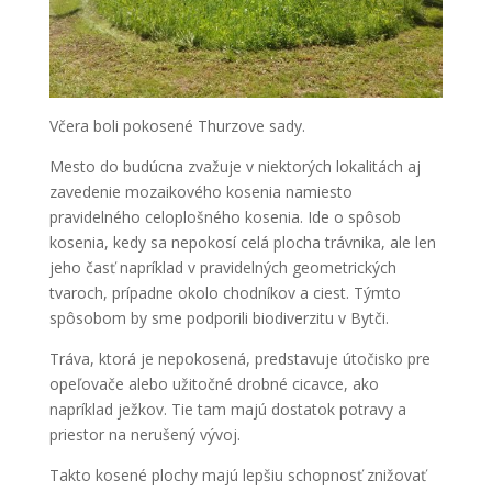
Včera boli pokosené Thurzove sady.
Mesto do budúcna zvažuje v niektorých lokalitách aj
zavedenie mozaikového kosenia namiesto
pravidelného celoplošného kosenia. Ide o spôsob
kosenia, kedy sa nepokosí celá plocha trávnika, ale len
jeho časť napríklad v pravidelných geometrických
tvaroch, prípadne okolo chodníkov a ciest. Týmto
spôsobom by sme podporili biodiverzitu v Bytči.
Tráva, ktorá je nepokosená, predstavuje útočisko pre
opeľovače alebo užitočné drobné cicavce, ako
napríklad ježkov. Tie tam majú dostatok potravy a
priestor na nerušený vývoj.
Takto kosené plochy majú lepšiu schopnosť znižovať