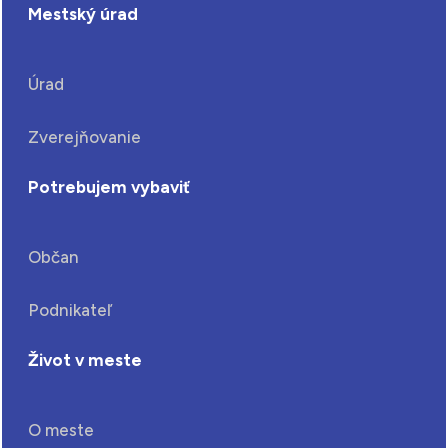
Mestský úrad
Úrad
Zverejňovanie
Potrebujem vybaviť
Občan
Podnikateľ
Život v meste
O meste