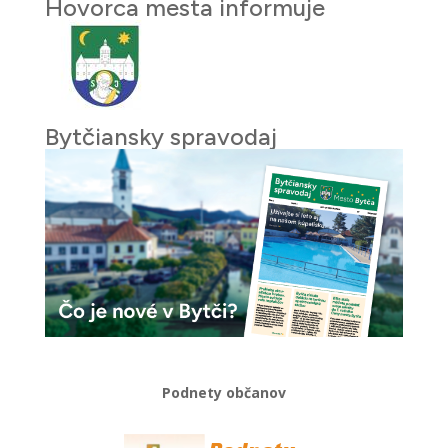
Hovorca mesta informuje
Bytčiansky spravodaj
Podnety občanov