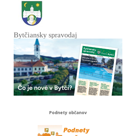
Bytčiansky spravodaj
Podnety občanov