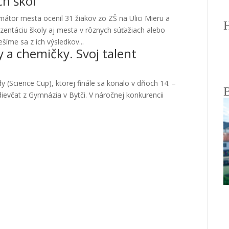
ch škôl
imátor mesta ocenil 31 žiakov zo ZŠ na Ulici Mieru a
H
zentáciu školy aj mesta v rôznych súťažiach alebo
íme sa z ich výsledkov...
 a chemičky. Svoj talent
(Science Cup), ktorej finále sa konalo v dňoch 14. –
B
dievčat z Gymnázia v Bytči. V náročnej konkurencii