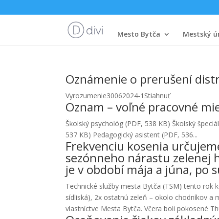
Mesto Bytča
Mestský ú
Oznámenie o prerušení distr
Vyrozumenie30062024-1Stiahnuť
Oznam – voľné pracovné mi
Školský psychológ (PDF, 538 KB) Školský špeci
537 KB) Pedagogický asistent (PDF, 536...
Frekvenciu kosenia určujeme
sezónneho nárastu zelenej h
je v období mája a júna, po 
Technické služby mesta Bytča (TSM) tento rok kos
sídliská), 2x ostatnú zeleň – okolo chodníkov a 
vlastníctve Mesta Bytča. Včera boli pokosené Thu