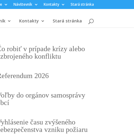
te
Návštevník
Kontakty
Stará stránka
ník
Kontakty
Stará stránka
o robiť v prípade krízy alebo
zbrojeného konfliktu
Referendum 2026
oľby do orgánov samosprávy
bcí
yhlásenie času zvýšeného
ebezpečenstva vzniku požiaru