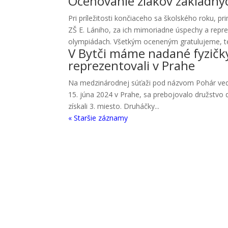
Oceňovanie žiakov základný
Pri príležitosti končiaceho sa školského roku, pr
ZŠ E. Lániho, za ich mimoriadne úspechy a repre
olympiádach. Všetkým oceneným gratulujeme, teš
V Bytči máme nadané fyzičky
reprezentovali v Prahe
Na medzinárodnej súťaži pod názvom Pohár vedy 
15. júna 2024 v Prahe, sa prebojovalo družstvo 
získali 3. miesto. Druháčky...
« Staršie záznamy