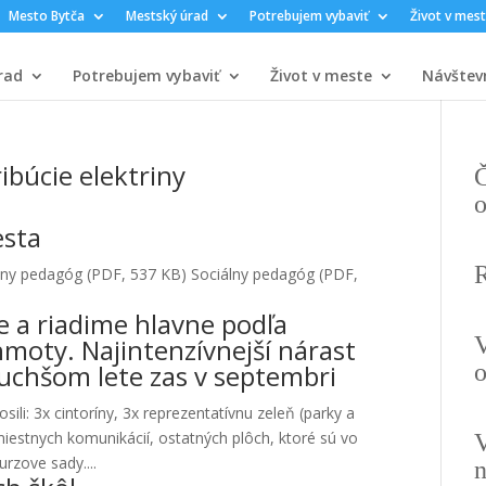
Mesto Bytča
Mestský úrad
Potrebujem vybaviť
Život v mes
rad
Potrebujem vybaviť
Život v meste
Návštev
ibúcie elektriny
Č
o
esta
álny pedagóg (PDF, 537 KB) Sociálny pedagóg (PDF,
 a riadime hlavne podľa
V
moty. Najintenzívnejší nárast
suchšom lete zas v septembri
o
ili: 3x cintoríny, 3x reprezentatívnu zeleň (parky a
miestnych komunikácií, ostatných plôch, ktoré sú vo
V
rzove sady....
n