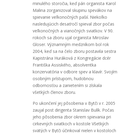
minulého storočia, keď pán organista Karol
Malina zorganizoval skupinu spevákov na
spievanie veľkonočných pašií. Niekoľko
nasledujúcich desaťročí spieval zbor počas
veľkonočných a vianočných sviatkov. V 90.
rokoch sa zboru ujal organista Miroslav
Gloser. Významným medzníkom bol rok
2004, keď sa na čelo zboru postavila sestra
Kapistrána Huráková z Kongregácie dcér
Františka Assiského, absolventka
konzervatória v odbore spev a klavír. Svojím
osobným prístupom, hudobnou
odbornosťou a zanietením si získala
všetkých členov zboru.
Po ukončení jej pôsobenia v Bytči v r. 2005
zaujal post dirigenta Stanislav Bulík. Počas
jeho pôsobenia zbor okrem spievania pri
cirkevných sviatkoch v kostole Všetkých
svätých v Bytči účinkoval nielen v kostoloch