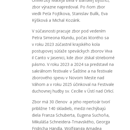
Univerzity Mateja Bela v Banskej Bystrici,
zbor výrazne napredoval. Po ňom zbor
viedli Peťa Fojtíkova, Stanislav Bulík, Eva
Kýšková a Michal Kozárik.
V súčasnosti pracuje zbor pod vedením
Petra Simeona Klundu, počas ktorého sa
v roku 2023 zúčastnil krajského kola
postupovej súťaže speváckych zborov Viva
il Canto v Jasenici, kde zbor získal strieborné
pásmo. V roku 2023 a 2024 sa predstavil na
sakrálnom festivale v Šaštíne a na festivale
zborového spevu v Novom Meste nad
Váhom a v roku 2025 účinkoval na Festivale
duchovnej hudby sv. Cecílie v Ústí nad Orlicí.
Zbor má 30 členov a jeho repertoár tvorí
približne 140 skladieb, medzi nechýbajú
diela Franza Schuberta, Eugena Suchoňa,
Mikuláša Schneidera-Trnavského, Georga
Fridricha Händla, Wolfganga Amadea