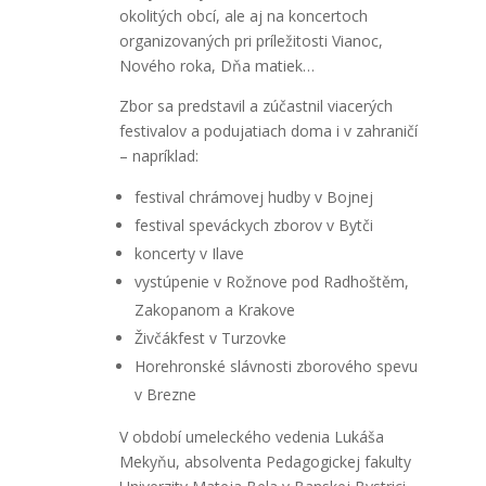
okolitých obcí, ale aj na koncertoch
organizovaných pri príležitosti Vianoc,
Nového roka, Dňa matiek…
Zbor sa predstavil a zúčastnil viacerých
festivalov a podujatiach doma i v zahraničí
– napríklad:
festival chrámovej hudby v Bojnej
festival speváckych zborov v Bytči
koncerty v Ilave
vystúpenie v Rožnove pod Radhoštěm,
Zakopanom a Krakove
Živčákfest v Turzovke
Horehronské slávnosti zborového spevu
v Brezne
V období umeleckého vedenia Lukáša
Mekyňu, absolventa Pedagogickej fakulty