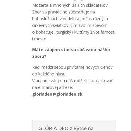
Mozarta a mnohých ďalších skladateľov.
Zbor sa pravidelne zúčastňuje na
bohoslužbách v nedeľu a počas rôznych
cirkevných sviatkov, čím svojím spevom
o bohacuje liturgický i kultúrny život farnosti
i mesto.
Máte záujem stať sa súčasťou nášho
zboru?
Radi medzi sebou privítame nových členov
do každého hlasu.
V prípade záujmu náš môžete kontaktovať
na e-mailovej adrese:
gloriadeo@gloriadeo.sk
GLÓRIA DEO z Bytče na