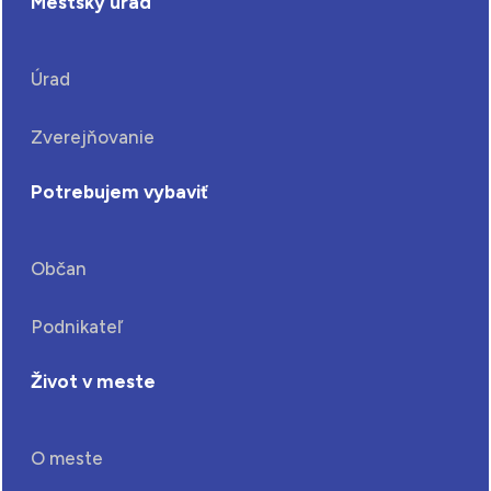
Mestský úrad
Úrad
Zverejňovanie
Potrebujem vybaviť
Občan
Podnikateľ
Život v meste
O meste