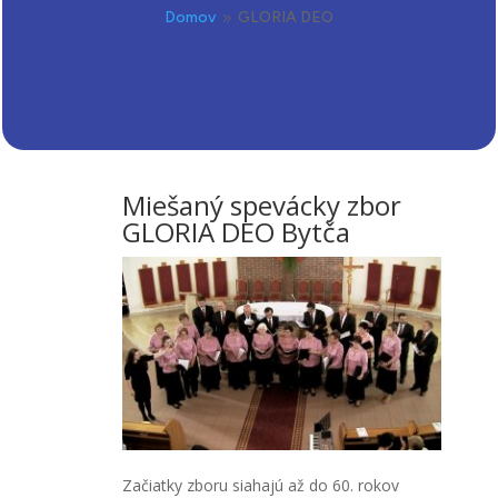
Domov
GLORIA DEO
9
Miešaný spevácky zbor
GLORIA DEO Bytča
Začiatky zboru siahajú až do 60. rokov