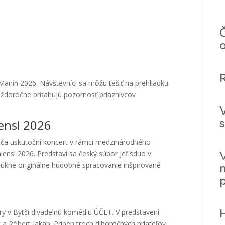
i
Č
Manín 2026. Návštevníci sa môžu tešiť na prehliadku
aždoročne priťahujú pozornosť priaznivcov
ensi 2026
ytča uskutoční koncert v rámci medzinárodného
ensi 2026. Predstaví sa český súbor Jefisduo v
úkne originálne hudobné spracovanie inšpirované
ry v Bytči divadelnú komédiu ÚČET. V predstavení
 a Róbert Jakab. Príbeh troch dlhoročných priateľov