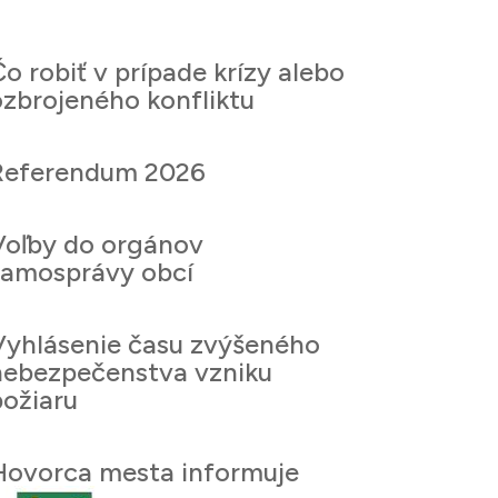
o robiť v prípade krízy alebo
ozbrojeného konfliktu
Referendum 2026
Voľby do orgánov
samosprávy obcí
Vyhlásenie času zvýšeného
nebezpečenstva vzniku
požiaru
Hovorca mesta informuje