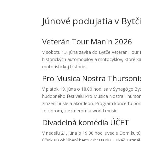
Júnové podujatia v Bytč
Veterán Tour Manín 2026
V sobotu 13. júna zavíta do Bytče Veterán Tour 
historických automobilov a motocyklov, ktoré k
motoristickej histórie.
Pro Musica Nostra Thursoni
V piatok 19. júna o 18.00 hod. sa v Synagóge B
hudobného festivalu Pro Musica Nostra Thursoni
zložení husle a akordeón. Program koncertu pon
folklórom, klezmerom a world music.
Divadelná komédia ÚČET
V nedeľu 21. júna o 19.00 hod. uvedie Dom kultú
účinkujú obľúbení herci Ady Hajdu, Lukáš Latinák