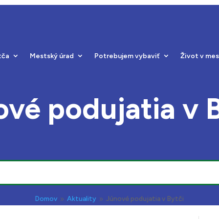
tča
Mestský úrad
Potrebujem vybaviť
Život v me
vé podujatia v 
Domov
Aktuality
Júnové podujatia v Bytči
9
9