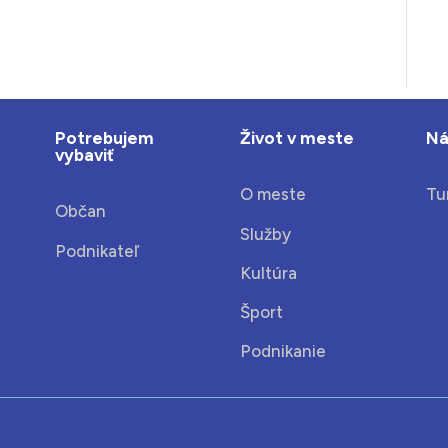
Potrebujem
Život v meste
Ná
vybaviť
O meste
Tu
Občan
Služby
Podnikateľ
Kultúra
Šport
Podnikanie