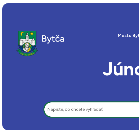
Mesto By
Júno
Hľadať: