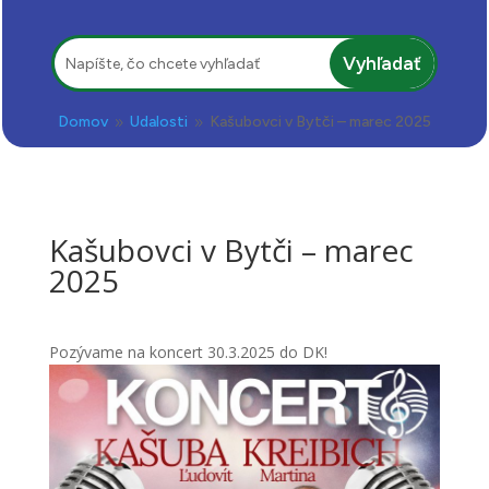
Hľadať:
Domov
Udalosti
Kašubovci v Bytči – marec 2025
9
9
Kašubovci v Bytči – marec
2025
Pozývame na koncert 30.3.2025 do DK!