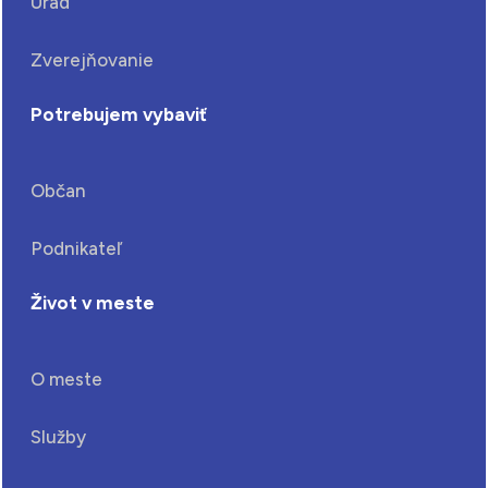
Úrad
Zverejňovanie
Potrebujem vybaviť
Občan
Podnikateľ
Život v meste
O meste
Služby