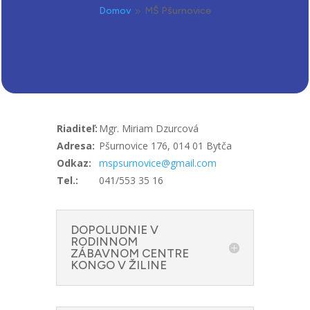
Domov
MŠ Pšurnovice
9
Riaditeľ:
Mgr. Miriam Dzurcová
Adresa:
Pšurnovice 176, 014 01 Bytča
Odkaz:
mspsurnovice@gmail.com
Tel.:
041/553 35 16
DOPOLUDNIE V
RODINNOM
ZÁBAVNOM CENTRE
KONGO V ŽILINE