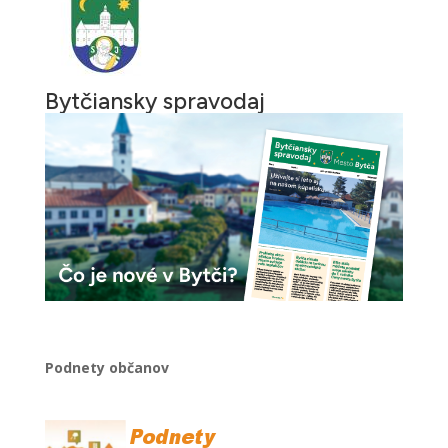
Bytčiansky spravodaj
Podnety občanov