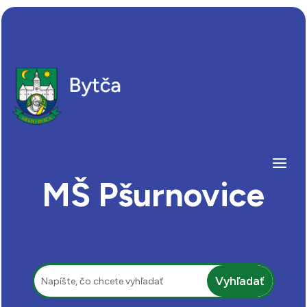
MŠ Pšurnovice
Hľadať: