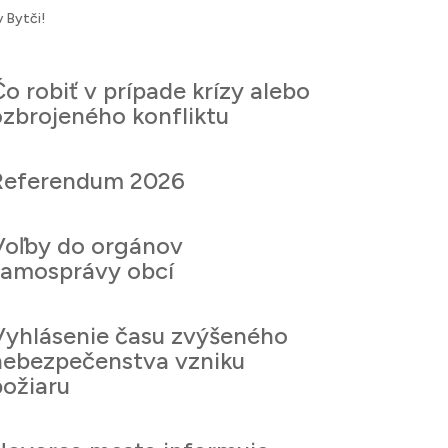
 Bytči!
o robiť v prípade krízy alebo
ozbrojeného konfliktu
Referendum 2026
Voľby do orgánov
samosprávy obcí
Vyhlásenie času zvýšeného
nebezpečenstva vzniku
požiaru