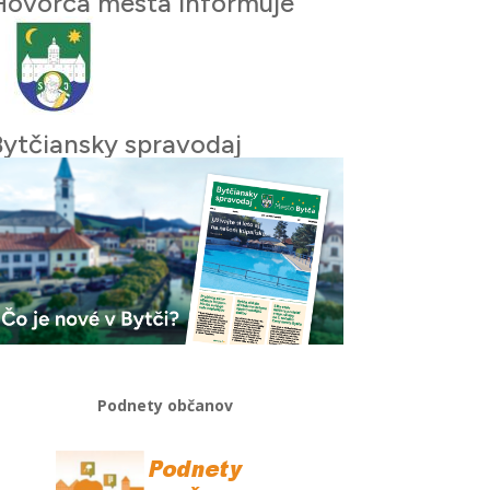
Hovorca mesta informuje
Bytčiansky spravodaj
Podnety občanov