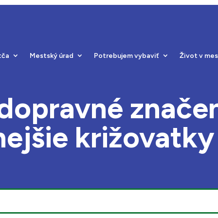
tča
Mestský úrad
Potrebujem vybaviť
Život v me
dopravné značen
ejšie križovatky 