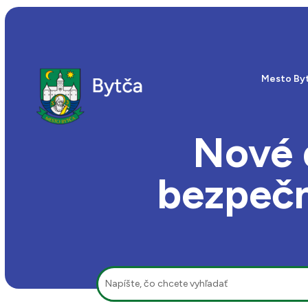
Mesto By
Nové 
bezpečn
Hľadať: