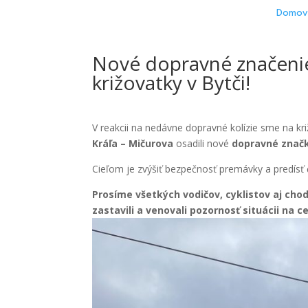
Domov
Nové dopravné značenie
križovatky v Bytči!
V reakcii na nedávne dopravné kolízie sme na kr
Kráľa – Mičurova
osadili nové
dopravné znač
Cieľom je zvýšiť bezpečnosť premávky a predís
Prosíme všetkých vodičov, cyklistov aj cho
zastavili a venovali pozornosť situácii na c