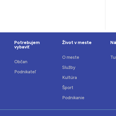
Potrebujem
Život v meste
Ná
vybaviť
O meste
Tu
Občan
Služby
Podnikateľ
Kultúra
Šport
Podnikanie