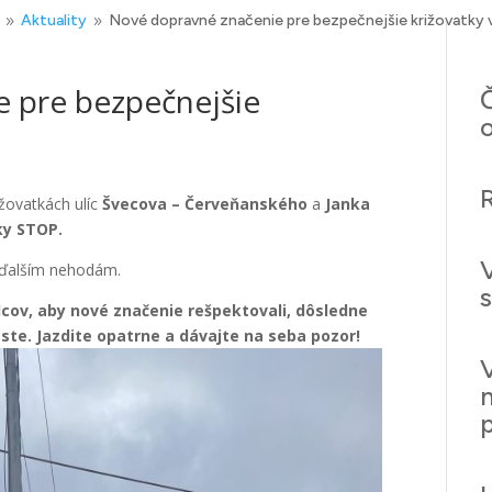
Aktuality
Nové dopravné značenie pre bezpečnejšie križovatky v
9
9
 pre bezpečnejšie
Č
ižovatkách ulíc
Švecova – Červeňanského
a
Janka
ky STOP.
ť ďalším nehodám.
dcov, aby nové značenie rešpektovali, dôsledne
este.
Jazdite opatrne a dávajte na seba pozor!