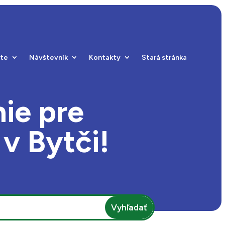
ste
Návštevník
Kontakty
Stará stránka
ie pre
v Bytči!