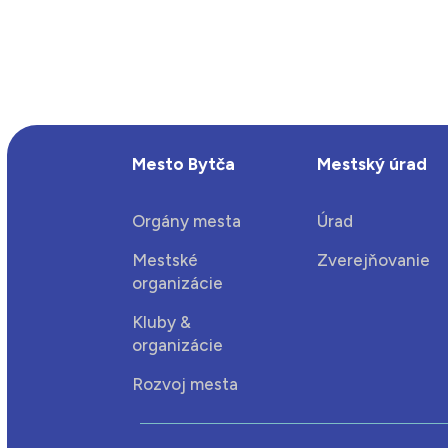
Mesto Bytča
Mestský úrad
Orgány mesta
Úrad
Mestské
Zverejňovanie
organizácie
Kluby &
organizácie
Rozvoj mesta