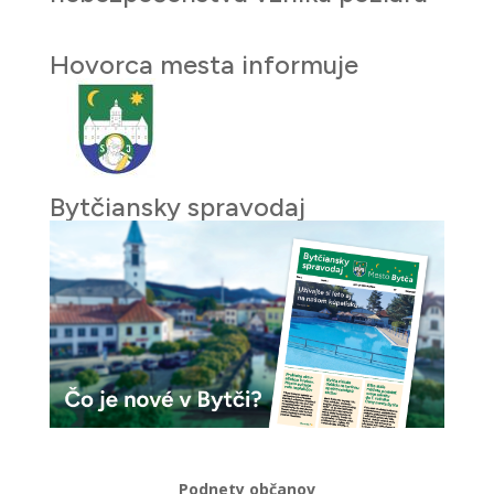
Hovorca mesta informuje
Bytčiansky spravodaj
Podnety občanov