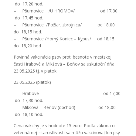
do 17,20 hod.
– Pšurnovice /U HROMOV/ od 17,30
do 17,45 hod.
– Pšurnovice /Požiar. zbrojnica/ od 18,00
do 18,15 hod.
– Pšurnovice /Horný Koniec – Kypus/ od 18,15
do 18,20 hod
Povinná vakcinácia psov proti besnote v mestskej
časti Hrabové a Mikšová – Beňov sa uskutoční dňa
23.05.2025 tj. v piatok
23.05.2025 (piatok)
– Hrabové od 17,00
do 17,30 hod.
– Mikšová – Beňov (obchod) od 18,00
do 18,10 hod.
Cena vakcíny je v hodnote 15 euro. Podľa zákona o
veterinárnej starostlivosti sa môžu vakcinovať len psy