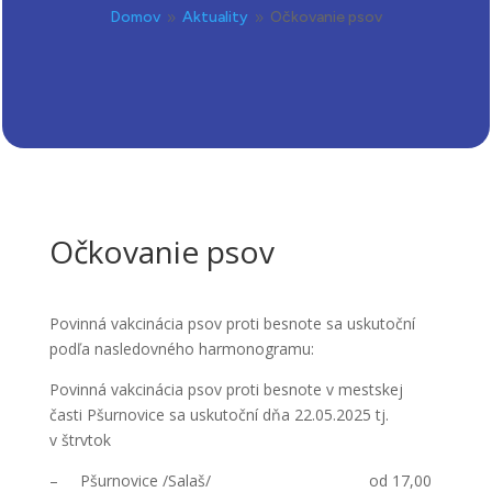
Domov
Aktuality
Očkovanie psov
9
9
Očkovanie psov
Povinná vakcinácia psov proti besnote sa uskutoční
podľa nasledovného harmonogramu:
Povinná vakcinácia psov proti besnote v mestskej
časti Pšurnovice sa uskutoční dňa 22.05.2025 tj.
v štrvtok
– Pšurnovice /Salaš/ od 17,00