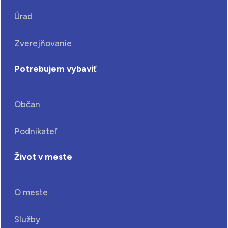
Úrad
Zverejňovanie
Potrebujem vybaviť
Občan
Podnikateľ
Život v meste
O meste
Služby