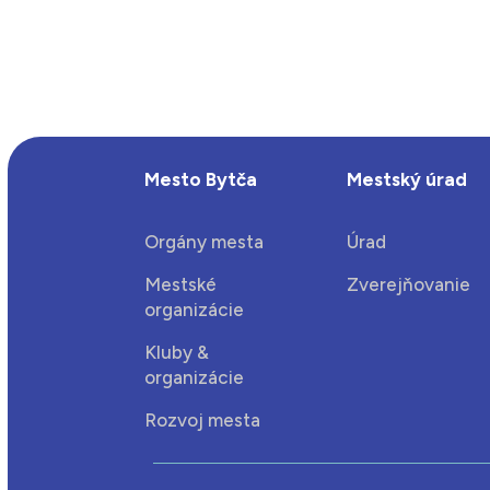
Mesto Bytča
Mestský úrad
Orgány mesta
Úrad
Mestské
Zverejňovanie
organizácie
Kluby &
organizácie
Rozvoj mesta