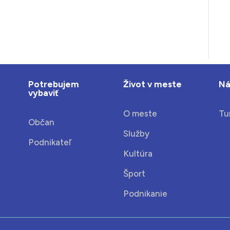
Potrebujem
Život v meste
Ná
vybaviť
O meste
Tu
Občan
Služby
Podnikateľ
Kultúra
Šport
Podnikanie