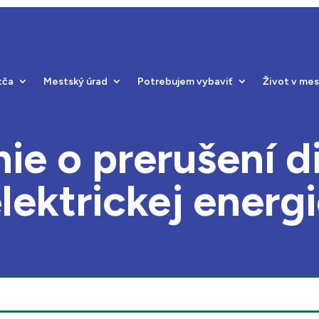
tča
Mestský úrad
Potrebujem vybaviť
Život v me
e o prerušení di
lektrickej energ