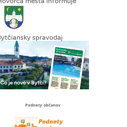
Hovorca mesta informuje
Bytčiansky spravodaj
Podnety občanov