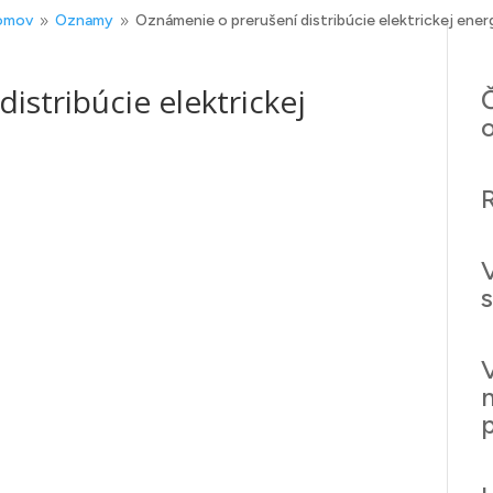
omov
Oznamy
Oznámenie o prerušení distribúcie elektrickej ener
9
9
istribúcie elektrickej
Č