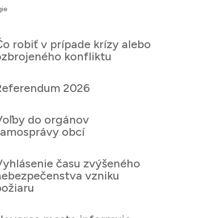
gie
o robiť v prípade krízy alebo
ozbrojeného konfliktu
Referendum 2026
Voľby do orgánov
samosprávy obcí
Vyhlásenie času zvýšeného
nebezpečenstva vzniku
požiaru