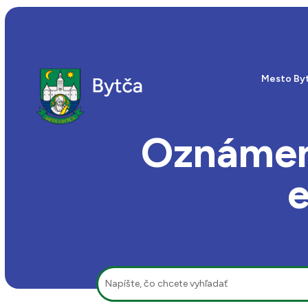
Mesto By
Oznámeni
e
Hľadať: