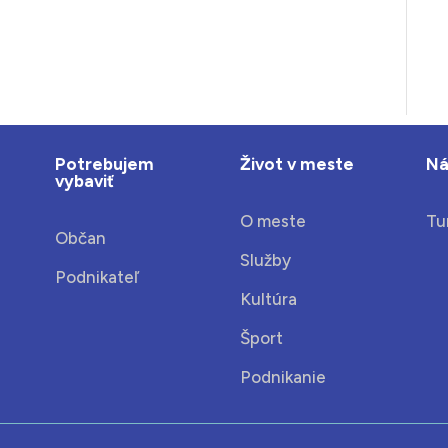
Potrebujem
Život v meste
Ná
vybaviť
O meste
Tu
Občan
Služby
Podnikateľ
Kultúra
Šport
Podnikanie