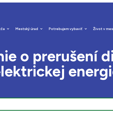
tča
Mestský úrad
Potrebujem vybaviť
Život v me
e o prerušení di
lektrickej energ