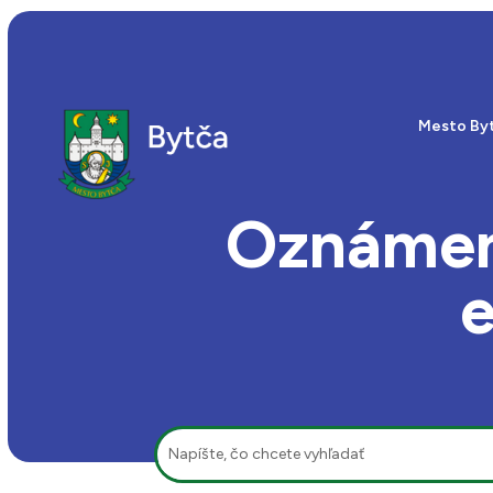
Mesto By
Oznámeni
e
Hľadať: