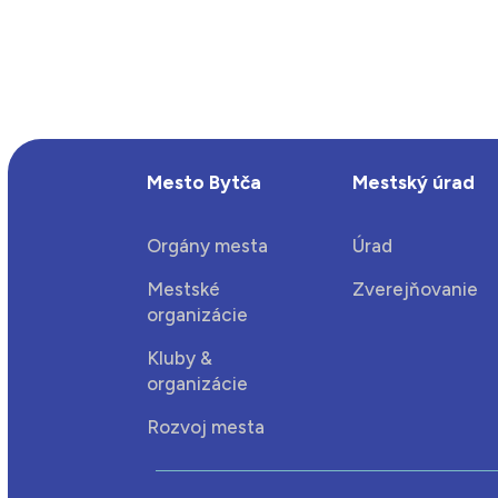
Mesto Bytča
Mestský úrad
Orgány mesta
Úrad
Mestské
Zverejňovanie
organizácie
Kluby &
organizácie
Rozvoj mesta