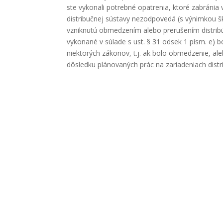
ste vykonali potrebné opatrenia, ktoré zabránia
distribučnej sústavy nezodpovedá (s výnimkou šk
vzniknutú obmedzením alebo prerušením distribú
vykonané v súlade s ust. § 31 odsek 1 písm. e) 
niektorých zákonov, t.j. ak bolo obmedzenie, ale
dôsledku plánovaných prác na zariadeniach distr