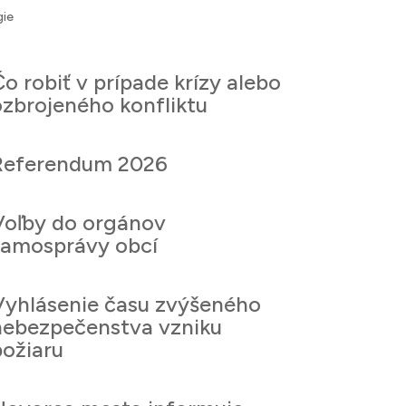
gie
o robiť v prípade krízy alebo
ozbrojeného konfliktu
Referendum 2026
Voľby do orgánov
samosprávy obcí
Vyhlásenie času zvýšeného
nebezpečenstva vzniku
požiaru