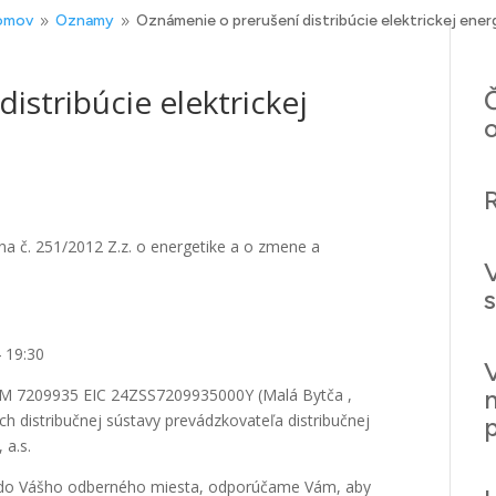
omov
Oznamy
Oznámenie o prerušení distribúcie elektrickej ener
9
9
istribúcie elektrickej
Č
na č. 251/2012 Z.z. o energetike a o zmene a
4 19:30
 ČOM 7209935 EIC 24ZSS7209935000Y (Malá Bytča ,
h distribučnej sústavy prevádzkovateľa distribučnej
 a.s.
iny do Vášho odberného miesta, odporúčame Vám, aby