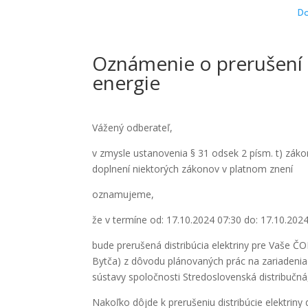
D
Oznámenie o prerušení d
energie
Vážený odberateľ,
v zmysle ustanovenia § 31 odsek 2 písm. t) záko
doplnení niektorých zákonov v platnom znení
oznamujeme,
že v termíne od: 17.10.2024 07:30 do: 17.10.202
bude prerušená distribúcia elektriny pre Vaše
Bytča) z dôvodu plánovaných prác na zariadeniac
sústavy spoločnosti Stredoslovenská distribučná,
Nakoľko dôjde k prerušeniu distribúcie elektr