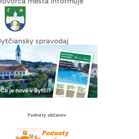
Hovorca mesta informuje
Bytčiansky spravodaj
Podnety občanov