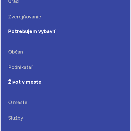
Úrad
Zverejňovanie
Potrebujem vybaviť
Občan
Podnikateľ
Život v meste
O meste
Služby