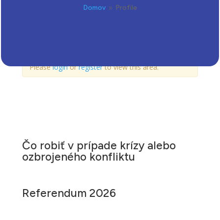
Domov
Profile
9
This content is available to members only.
Please
login
or
register
to view this area.
Čo robiť v prípade krízy alebo
ozbrojeného konfliktu
Referendum 2026