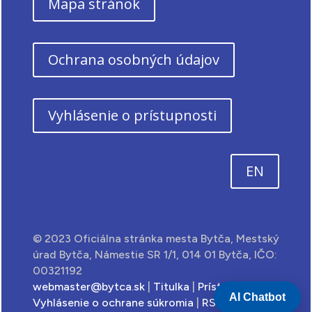
Mapa stránok
Ochrana osobných údajov
Vyhlásenie o prístupnosti
EN
© 2023 Oficiálna stránka mesta Bytča, Mestský
úrad Bytča, Námestie SR 1/1, 014 01 Bytča, IČO:
00321192
webmaster@bytca.sk
|
Titulka
|
Prístupnosť
|
AI Chatbot
Vyhlásenie o ochrane súkromia
|
RSS feed