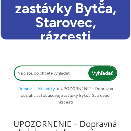
zastávky Bytča,
Starovec,
rázcesti
Hľadať:
Domov
Aktuality
UPOZORNENIE – Dopravná
9
9
obsluha autobusovej zastávky Bytča, Starovec,
rázcesti
UPOZORNENIE – Dopravná