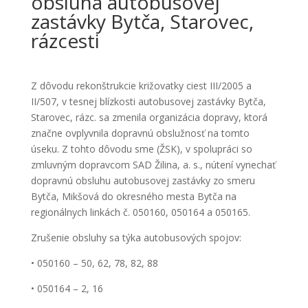
obsluha autobusovej
zastávky Bytča, Starovec,
rázcesti
Z dôvodu rekonštrukcie križovatky ciest III/2005 a
II/507, v tesnej blízkosti autobusovej zastávky Bytča,
Starovec, rázc. sa zmenila organizácia dopravy, ktorá
značne ovplyvnila dopravnú obslužnosť na tomto
úseku. Z tohto dôvodu sme (ŽSK), v spolupráci so
zmluvným dopravcom SAD Žilina, a. s., nútení vynechať
dopravnú obsluhu autobusovej zastávky zo smeru
Bytča, Mikšová do okresného mesta Bytča
na
regionálnych linkách č. 050160, 050164 a 050165.
Zrušenie obsluhy sa týka autobusových spojov:
• 050160 – 50, 62, 78, 82, 88
• 050164 – 2, 16