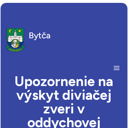
Upozornenie na
výskyt diviačej
zveri v
oddychovej