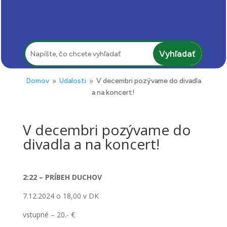
Hľadať:
Domov
Udalosti
V decembri pozývame do divadla
9
9
a na koncert!
V decembri pozývame do
divadla a na koncert!
2:22 – PRÍBEH DUCHOV
7.12.2024 o 18,00 v DK
vstupné – 20.- €