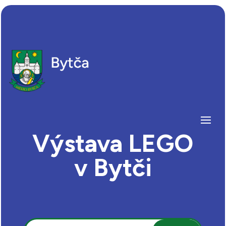
Výstava LEGO
v Bytči
Hľadať: