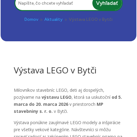
Domov
Aktuality
Výstava LEGO v Bytči
9
9
Výstava LEGO v Bytči
Milovníkov stavebníc LEGO, deti aj dospelých,
pozývame na
výstavu LEGO
, ktorá sa uskutoční
od 5.
marca do 20. marca 2026
v priestoroch
MP
stavebniny s. r. o.
v Bytči.
Výstava ponúkne zaujímavé LEGO modely a inšpirácie
pre všetky vekové kategórie. Návštevníci si môžu
spraviť radosť aj zakúpením LEGO stavebníc priamo na