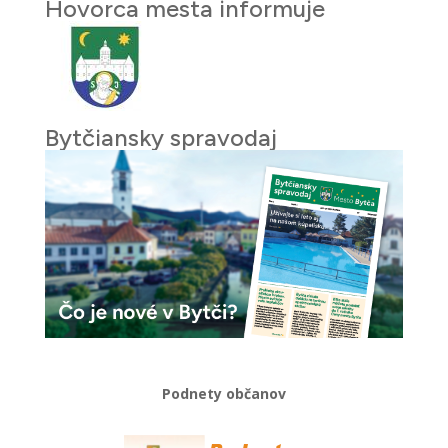
Hovorca mesta informuje
Bytčiansky spravodaj
Podnety občanov