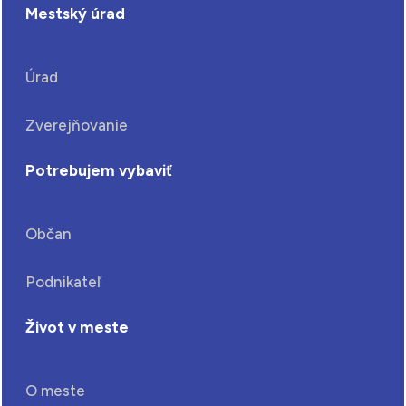
Mestský úrad
Úrad
Zverejňovanie
Potrebujem vybaviť
Občan
Podnikateľ
Život v meste
O meste