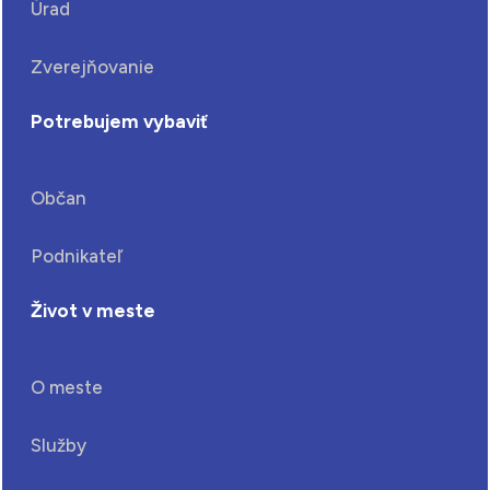
Úrad
Zverejňovanie
Potrebujem vybaviť
Občan
Podnikateľ
Život v meste
O meste
Služby